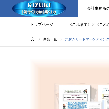
会計事務所
トップページ
《これまで》と《これ



気付きリードマーケティン
商品一覧