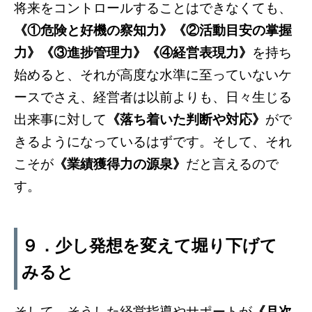
将来をコントロールすることはできなくても、
《①危険と好機の察知力》《②活動目安の掌握
力》《③進捗管理力》《④経営表現力》
を持ち
始めると、それが高度な水準に至っていないケ
ースでさえ、経営者は以前よりも、日々生じる
出来事に対して
《落ち着いた判断や対応》
がで
きるようになっているはずです。そして、それ
こそが
《業績獲得力の源泉》
だと言えるので
す。
９．少し発想を変えて堀り下げて
みると
そして、そうした経営指導やサポートが
《月次