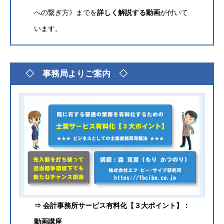
への繋ぎ方》までを
詳しく解説する動画
が付いて
います。
グ
◇ 事務局よりご案内 ◇
ル
ー
プ
リ
ン
ク
⇒ 会計事務所サービス有料化【３大ポイント】：
動画講座