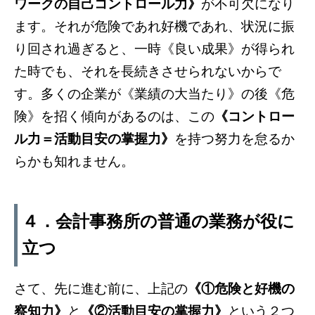
ワークの自己コントロール力》
が不可欠になり
ます。それが危険であれ好機であれ、状況に振
り回され過ぎると、一時《良い成果》が得られ
た時でも、それを長続きさせられないからで
す。多くの企業が《業績の大当たり》の後《危
険》を招く傾向があるのは、この
《コントロー
ル力＝活動目安の掌握力》
を持つ努力を怠るか
らかも知れません。
４．会計事務所の普通の業務が役に
立つ
さて、先に進む前に、上記の
《①危険と好機の
察知力》
と
《②活動目安の掌握力》
という２つ