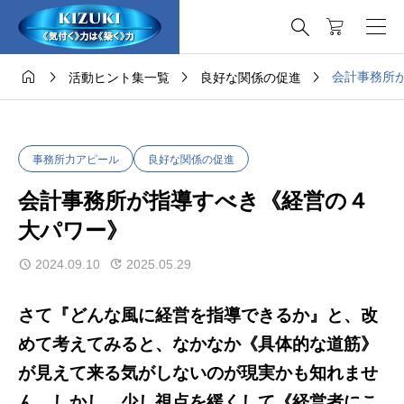





会計事務所
活動ヒント集一覧
良好な関係の促進
事務所力アピール
良好な関係の促進
会計事務所が指導すべき《経営の４
大パワー》
2024.09.10
2025.05.29
さて『どんな風に経営を指導できるか』と、改
めて考えてみると、なかなか《具体的な道筋》
が見えて来る気がしないのが現実かも知れませ
ん。しかし、少し視点を緩くして《経営者にこ