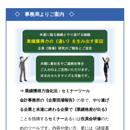
グ
◇ 事務局よりご案内 ◇
ル
ー
プ
リ
ン
ク
⇒ 業績獲得力強化法：セミナーツール
会計事務所の《企業現場報告》
の形で、
やり遂げ
る企業と未達に終わる企業で《業績格差が出る》
ことを指摘する
セミナー
あるいは
役員会研修
のた
めのツールです。内容や使い方、更には《諸提案