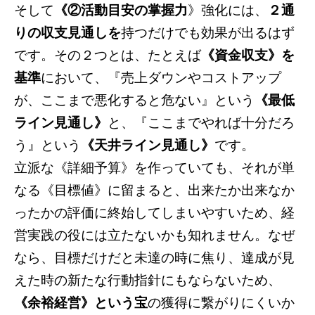
そして
《②活動目安の掌握力
》強化には、
２通
りの収支見通しを
持つだけでも効果が出るはず
です。その２つとは、たとえば
《資金収支》を
基準
において、『売上ダウンやコストアップ
が、ここまで悪化すると危ない』という
《最低
ライン見通し》
と、『ここまでやれば十分だろ
う』という
《天井ライン見通し》
です。
立派な《詳細予算》を作っていても、それが単
なる《目標値》に留まると、出来たか出来なか
ったかの評価に終始してしまいやすいため、経
営実践の役には立たないかも知れません。なぜ
なら、目標だけだと未達の時に焦り、達成が見
えた時の新たな行動指針にもならないため、
《余裕経営》という宝
の獲得に繋がりにくいか