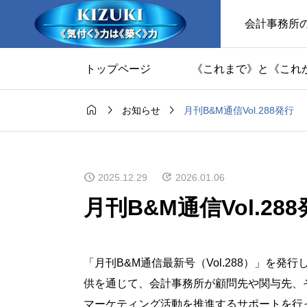
会計事務所
トップページ
《これまで》と《これ



月刊B&M通信Vol.288発行
お知らせ
2025.12.29
2026.01.06
月刊B&M通信Vol.28
「月刊B&M通信最新号（Vol.288）」を
供を通じて、会計事務所が顧問先や関与先、
マーケティング活動を推進するサポートを行