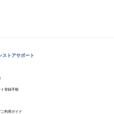
ンストアサポート
録
ント登録手順
グご利用ガイド