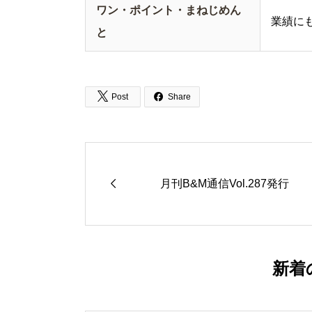
ワン・ポイント・まねじめん
業績に
と


Post
Share

月刊B&M通信Vol.287発行
新着