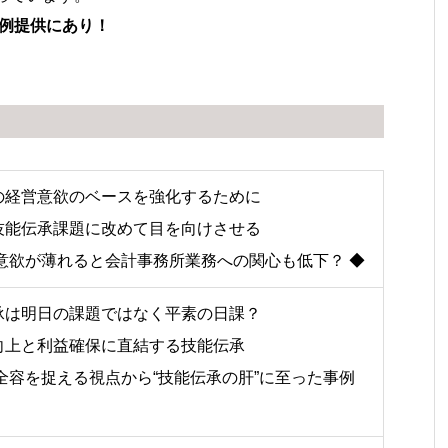
例提供にあり！
の経営意欲のベースを強化するために
技能伝承課題に改めて目を向けさせる
営意欲が薄れると会計事務所業務への関心も低下？ ◆
承は明日の課題ではなく平素の日課？
向上と利益確保に直結する技能伝承
 全容を捉える視点から“技能伝承の肝”に至った事例