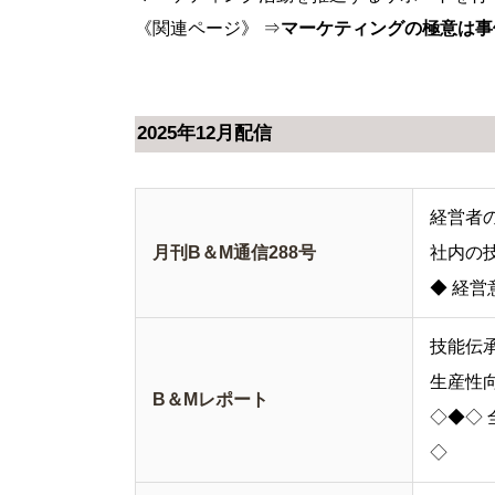
《関連ページ》 ⇒
マーケティングの極意は事
2025年12月配信
経営者
月刊B＆M通信288号
社内の
◆ 経
技能伝
生産性
B＆Mレポート
◇◆◇
◇