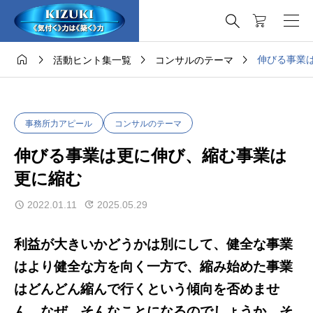





伸びる事業
活動ヒント集一覧
コンサルのテーマ
事務所力アピール
コンサルのテーマ
伸びる事業は更に伸び、縮む事業は
更に縮む
2022.01.11
2025.05.29
利益が大きいかどうかは別にして、健全な事業
はより健全な方を向く一方で、縮み始めた事業
はどんどん縮んで行くという傾向を否めませ
ん。なぜ、そんなことになるのでしょうか。そ