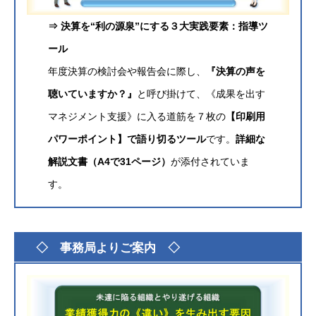
⇒ 決算を“利の源泉”にする３大実践要素：指導ツ
ール
年度決算の検討会や報告会に際し、
『決算の声を
聴いていますか？』
と呼び掛けて、《成果を出す
マネジメント支援》に入る道筋を７枚の
【印刷用
パワーポイント】で語り切るツール
です。
詳細な
解説文書（A4で31ページ）
が添付されていま
す。
グ
◇ 事務局よりご案内 ◇
ル
ー