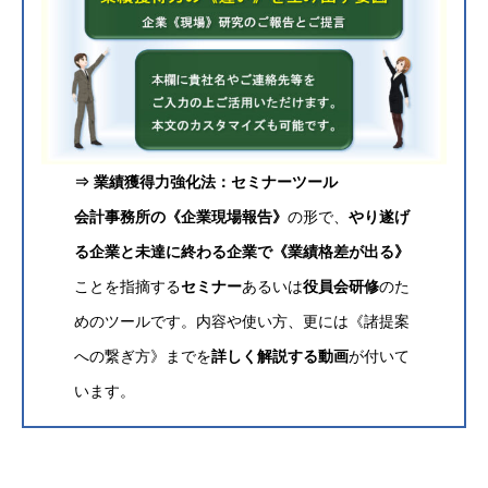
プ
リ
ン
ク
⇒ 業績獲得力強化法：セミナーツール
会計事務所の《企業現場報告》
の形で、
やり遂げ
る企業と未達に終わる企業で《業績格差が出る》
ことを指摘する
セミナー
あるいは
役員会研修
のた
めのツールです。内容や使い方、更には《諸提案
への繋ぎ方》までを
詳しく解説する動画
が付いて
います。