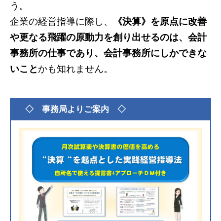
う。
企業の経営指導に際し、
《決算》を原点に改善
や更なる飛躍の原動力を創り出せるのは、会計
事務所の仕事であり、会計事務所にしかできな
いこと
かも知れません。
グ
◇ 事務局よりご案内 ◇
ル
ー
プ
リ
ン
ク